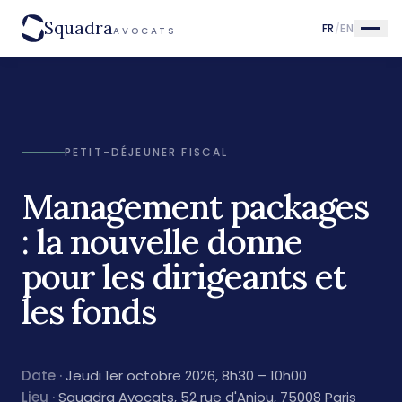
Squadra
FR
/
EN
AVOCATS
PETIT-DÉJEUNER FISCAL
Management packages
: la nouvelle donne
pour les dirigeants et
les fonds
Date ·
Jeudi 1er octobre 2026
, 8h30 – 10h00
Lieu ·
Squadra Avocats, 52 rue d'Anjou, 75008 Paris