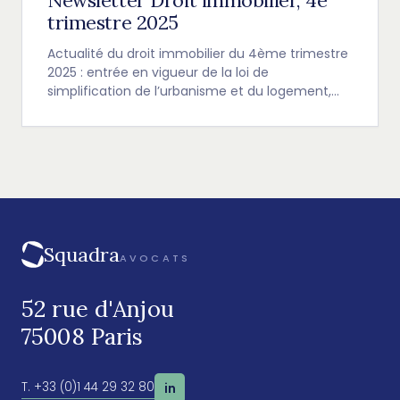
Newsletter Droit immobilier, 4e
trimestre 2025
Actualité du droit immobilier du 4ème trimestre
2025 : entrée en vigueur de la loi de
simplification de l’urbanisme et du logement,
report du calendrier du décret BACS et
jurisprudence récente sur les baux
commerciaux.
Squadra
AVOCATS
52 rue d'Anjou
75008 Paris
T. +33 (0)1 44 29 32 80
in