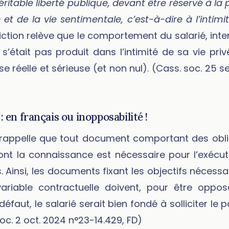
ritable liberté publique, devant être réservé à la
t de la vie sentimentale, c’est-à-dire à l’intimit
idiction relève que le comportement du salarié, int
 s’était pas produit dans l’intimité de sa vie priv
 réelle et sérieuse (et non nul). (Cass. soc. 25 s
: en français ou inopposabilité !
rappelle que tout document comportant des oblig
ont la connaissance est nécessaire pour l’exécuti
. Ainsi, les documents fixant les objectifs nécess
ariable contractuelle doivent, pour être opposa
éfaut, le salarié serait bien fondé à solliciter le 
oc. 2 oct. 2024 n°23-14.429, FD)