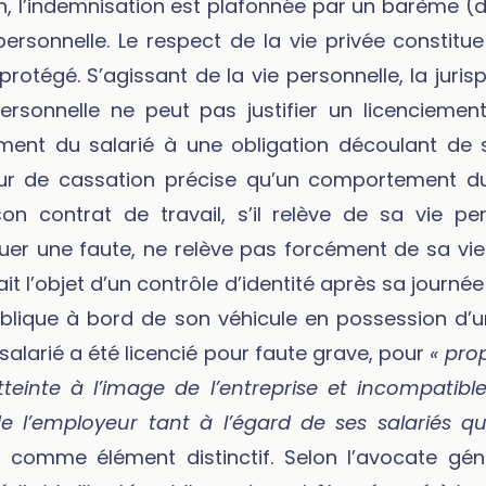
n, l’indemnisation est plafonnée par un barème (d
personnelle. Le respect de la vie privée constit
protégé. S’agissant de la vie personnelle, la juri
ersonnelle ne peut pas justifier un licenciement d
ent du salarié à une obligation découlant de so
our de cassation précise qu’un comportement du
on contrat de travail, s’il relève de sa vie pe
uer une faute, ne relève pas forcément de sa vie 
t l’objet d’un contrôle d’identité après sa journée d
publique à bord de son véhicule en possession d’
salarié a été licencié pour faute grave, pour
« pro
einte à l’image de l’entreprise et incompatible
de l’employeur tant à l’égard de ses salariés q
ité comme élément distinctif. Selon l’avocate gén