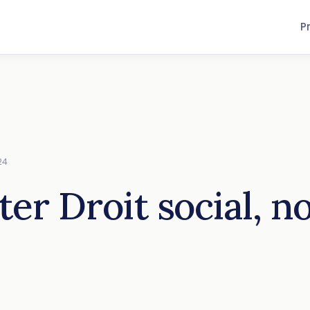
P
24
ter Droit social, 