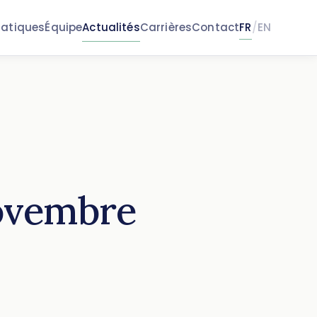
ratiques
Équipe
Actualités
Carrières
Contact
FR
/
EN
novembre