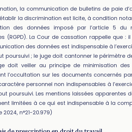
nation, la communication de bulletins de paie d’a
ablir la discrimination est licite, à condition no
ation des données imposé par l’article 5 du 
s (RGPD). La Cour de cassation rappelle que : il
nication des données est indispensable à l’exerci
t poursuivi ; le juge doit cantonner le périmètre 
uge doit veiller au principe de minimisation d
nt l’occultation sur les documents concernés p
aractère personnel non indispensables à l’exerci
but poursuivi. Les mentions laissées apparentes d
ment limitées à ce qui est indispensable à la comp
re 2024, n°21-20.979)
ais de prescription en droit du travail