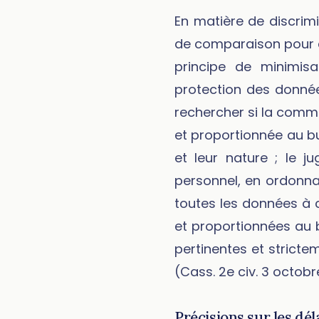
En matière de discrimi
de comparaison pour ét
principe de minimis
protection des donnée
rechercher si la commu
et proportionnée au bu
et leur nature ; le j
personnel, en ordonna
toutes les données à c
et proportionnées au 
pertinentes et stricte
(Cass. 2e civ. 3 octob
Précisions sur les dél